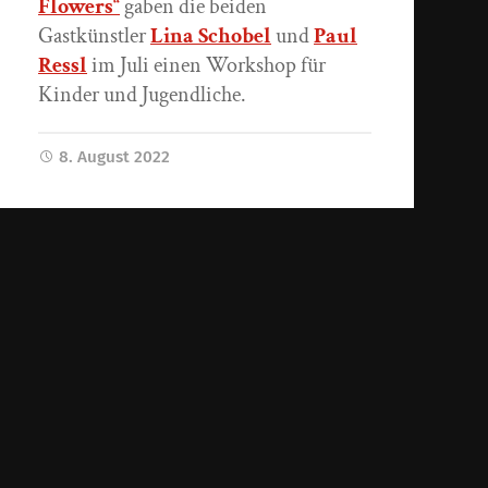
Flowers“
gaben die beiden
Gastkünstler
Lina Schobel
und
Paul
Ressl
im Juli einen Workshop für
Kinder und Jugendliche.
8. August 2022