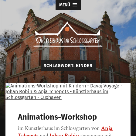
MENÜ
Künstlerhaus
im
Schlossgarten
SCHLAGWORT:
KINDER
Animations-Workshop
im Künstlerhaus im Schlossgarten von
Anja
Tchepets
und
Johan Robin
zusammen mit