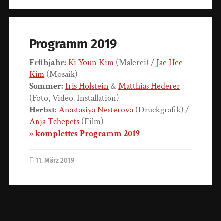
Programm 2019
Frühjahr:
Ki Youn Kim
(Malerei) /
Jae Hee
Kim
(Mosaik)
Sommer:
Iris Holstein
&
Matthias Hederer
(Foto, Video, Installation)
Herbst:
Anastasiya Nesterova
(Druckgrafik) /
Anja Tchepets
(Film)
» komplettes Programm 2019
11. März 2019